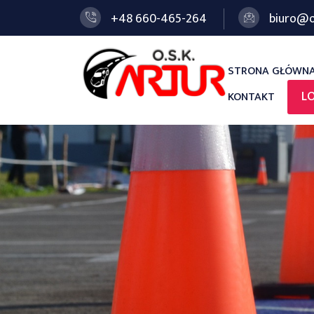
+48 660-465-264
biuro@o
STRONA GŁÓWN
L
KONTAKT