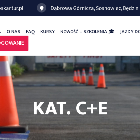
skartur.pl
Dąbrowa Górnicza, Sosnowiec, Będzin
A
O NAS
FAQ
KURSY
–
SZKOLENIA
🎓
JAZDY 
NOWOŚĆ
OGOWANIE
KAT. C+E